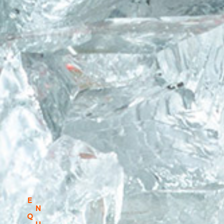
E
N
Q
U