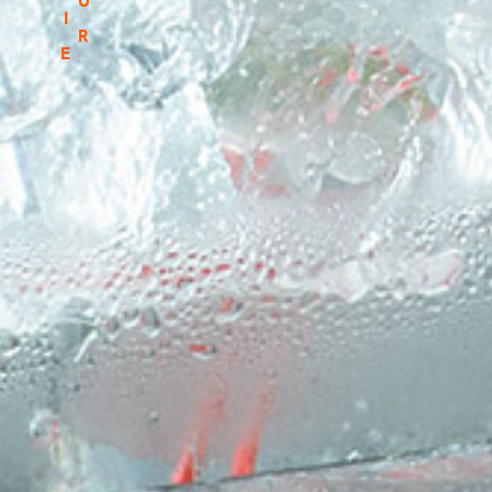
I
R
E